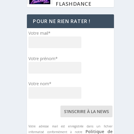
FLASHDANCE
24 SEPTEMBRE 2022
POUR NE RIEN RATER !
BANDE ANNONCE
Votre mail*
TEASER MOLIÈRE,
L’OPÉRA URBAIN –
NOVEMBRE 2023
4 SEPTEMBRE 2022
Votre prénom*
DISCOGRAPHIE
ALBUM STUDIO – AL
Votre nom*
CAPONE
4 SEPTEMBRE 2022
CASTING
AUDITIONS LES
MYSTÉRIEUSES CITÉS
Votre adresse mail est enregistrée dans un fichier
D’OR – SAISON 2
Politique de
informatisé conformément à notre