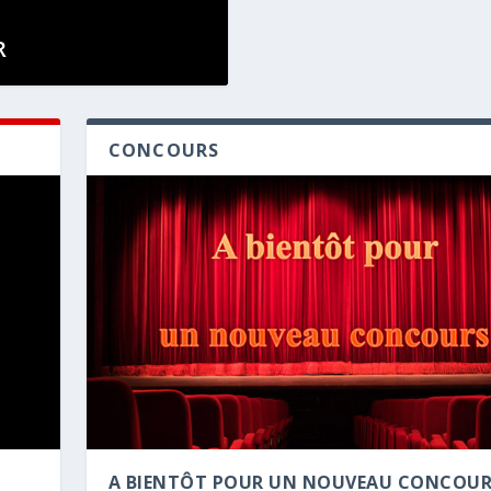
WCASE
R
CONCOURS
 MODAGOR
R DES ...
A BIENTÔT POUR UN NOUVEAU CONCOU