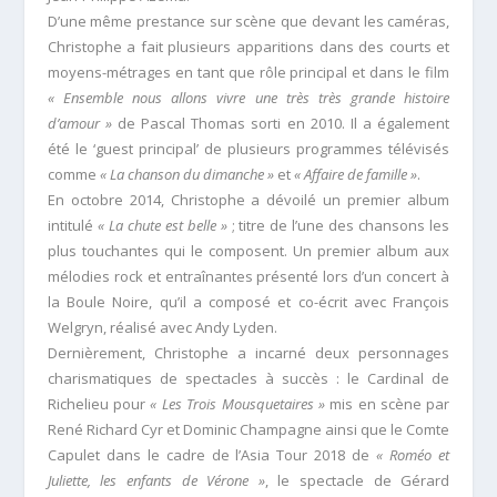
D’une même prestance sur scène que devant les caméras,
Christophe a fait plusieurs apparitions dans des courts et
moyens-métrages en tant que rôle principal et dans le film
« Ensemble nous allons vivre une très très grande histoire
d’amour »
de Pascal Thomas sorti en 2010. Il a également
été le ‘guest principal’ de plusieurs programmes télévisés
comme
« La chanson du dimanche »
et
« Affaire de famille »
.
En octobre 2014, Christophe a dévoilé un premier album
intitulé
« La chute est belle »
; titre de l’une des chansons les
plus touchantes qui le composent. Un premier album aux
mélodies rock et entraînantes présenté lors d’un concert à
la Boule Noire, qu’il a composé et co-écrit avec François
Welgryn, réalisé avec Andy Lyden.
Dernièrement, Christophe a incarné deux personnages
charismatiques de spectacles à succès : le Cardinal de
Richelieu pour
« Les Trois Mousquetaires »
mis en scène par
René Richard Cyr et Dominic Champagne ainsi que le Comte
Capulet dans le cadre de l’Asia Tour 2018 de
« Roméo et
Juliette, les enfants de Vérone »
, le spectacle de Gérard