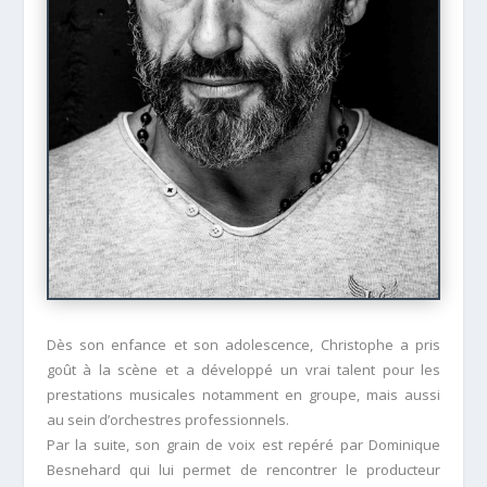
Dès son enfance et son adolescence, Christophe a pris
goût à la scène et a développé un vrai talent pour les
prestations musicales notamment en groupe, mais aussi
au sein d’orchestres professionnels.
Par la suite, son grain de voix est repéré par Dominique
Besnehard qui lui permet de rencontrer le producteur