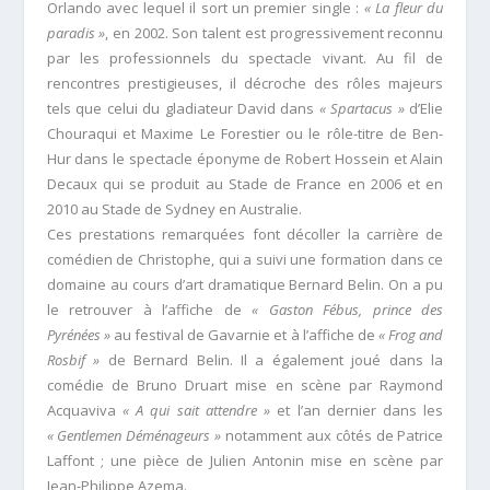
Orlando avec lequel il sort un premier single :
« La fleur du
paradis »
, en 2002. Son talent est progressivement reconnu
par les professionnels du spectacle vivant. Au fil de
rencontres prestigieuses, il décroche des rôles majeurs
tels que celui du gladiateur David dans
« Spartacus »
d’Elie
Chouraqui et Maxime Le Forestier ou le rôle-titre de Ben-
Hur dans le spectacle éponyme de Robert Hossein et Alain
Decaux qui se produit au Stade de France en 2006 et en
2010 au Stade de Sydney en Australie.
Ces prestations remarquées font décoller la carrière de
comédien de Christophe, qui a suivi une formation dans ce
domaine au cours d’art dramatique Bernard Belin. On a pu
le retrouver à l’affiche de
« Gaston Fébus, prince des
Pyrénées »
au festival de Gavarnie et à l’affiche de
« Frog and
Rosbif »
de Bernard Belin. Il a également joué dans la
comédie de Bruno Druart mise en scène par Raymond
Acquaviva
« A qui sait attendre »
et l’an dernier dans les
« Gentlemen Déménageurs »
notamment aux côtés de Patrice
Laffont ; une pièce de Julien Antonin mise en scène par
Jean-Philippe Azema.