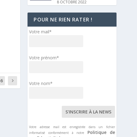
SOLDAT ROSE
29 SEPTEMBRE 2022
POUR NE RIEN RATER !
CASTING
Votre mail*
AUDITIONS
FLASHDANCE
24 SEPTEMBRE 2022
Votre prénom*
BANDE ANNONCE
TEASER MOLIÈRE,
L’OPÉRA URBAIN –
16
Votre nom*
NOVEMBRE 2023
4 SEPTEMBRE 2022
DISCOGRAPHIE
ALBUM STUDIO – AL
CAPONE
Votre adresse mail est enregistrée dans un fichier
4 SEPTEMBRE 2022
Politique de
informatisé conformément à notre