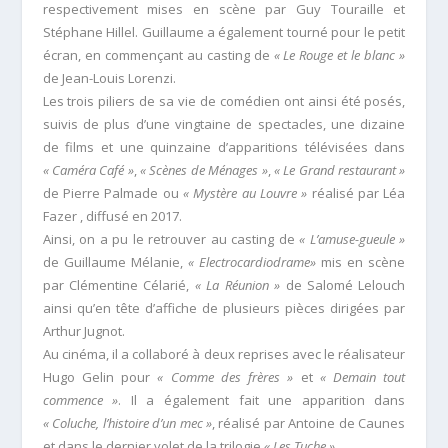
respectivement mises en scène par Guy Touraille et
Stéphane Hillel. Guillaume a également tourné pour le petit
écran, en commençant au casting de
« Le Rouge et le blanc »
de Jean-Louis Lorenzi.
Les trois piliers de sa vie de comédien ont ainsi été posés,
suivis de plus d’une vingtaine de spectacles, une dizaine
de films et une quinzaine d’apparitions télévisées dans
« Caméra Café »
,
« Scènes de Ménages »
,
« Le Grand restaurant »
de Pierre Palmade ou
« Mystère au Louvre »
réalisé par Léa
Fazer , diffusé en 2017.
Ainsi, on a pu le retrouver au casting de
« L’amuse-gueule »
de Guillaume Mélanie,
« Electrocardiodrame»
mis en scène
par Clémentine Célarié,
« La Réunion »
de Salomé Lelouch
ainsi qu’en tête d’affiche de plusieurs pièces dirigées par
Arthur Jugnot.
Au cinéma, il a collaboré à deux reprises avec le réalisateur
Hugo Gelin pour
« Comme des frères »
et
« Demain tout
commence »
. Il a également fait une apparition dans
« Coluche, l’histoire d’un mec »
, réalisé par Antoine de Caunes
et dans le dernier volet de la trilogie
« Les Tuche »
.