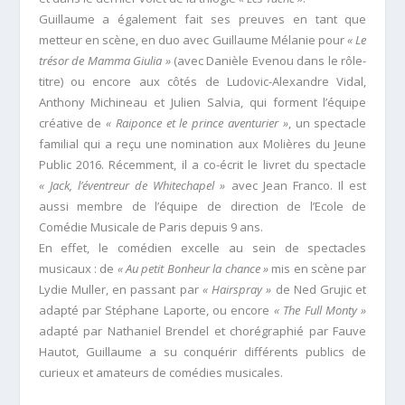
Guillaume a également fait ses preuves en tant que
metteur en scène, en duo avec Guillaume Mélanie pour
« Le
trésor de Mamma Giulia »
(avec Danièle Evenou dans le rôle-
titre) ou encore aux côtés de Ludovic-Alexandre Vidal,
Anthony Michineau et Julien Salvia, qui forment l’équipe
créative de
« Raiponce et le prince aventurier »
, un spectacle
familial qui a reçu une nomination aux Molières du Jeune
Public 2016. Récemment, il a co-écrit le livret du spectacle
« Jack, l’éventreur de Whitechapel »
avec Jean Franco. Il est
aussi membre de l’équipe de direction de l’Ecole de
Comédie Musicale de Paris depuis 9 ans.
En effet, le comédien excelle au sein de spectacles
musicaux : de
« Au petit Bonheur la chance »
mis en scène par
Lydie Muller, en passant par
« Hairspray »
de Ned Grujic et
adapté par Stéphane Laporte, ou encore
« The Full Monty »
adapté par Nathaniel Brendel et chorégraphié par Fauve
Hautot, Guillaume a su conquérir différents publics de
curieux et amateurs de comédies musicales.