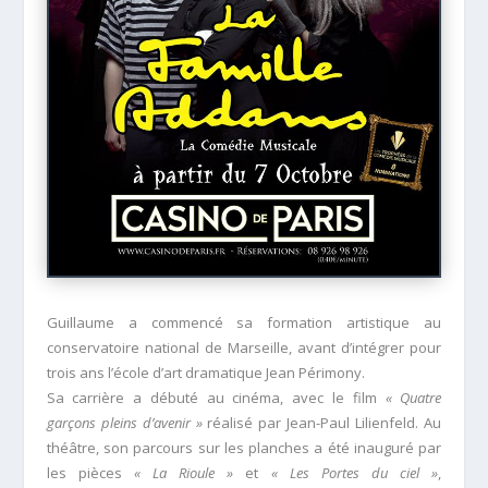
Guillaume a commencé sa formation artistique au
conservatoire national de Marseille, avant d’intégrer pour
trois ans l’école d’art dramatique Jean Périmony.
Sa carrière a débuté au cinéma, avec le film
« Quatre
garçons pleins d’avenir »
réalisé par Jean-Paul Lilienfeld. Au
théâtre, son parcours sur les planches a été inauguré par
les pièces
« La Rioule »
et
« Les Portes du ciel »
,