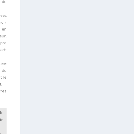
e du
avec
», «
s en
eur,
opre
oris
 aux
e du
t le
t.
res
du
in
 !