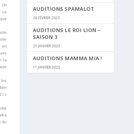
«
On
AUDITIONS SPAMALOT
e sa
28 FÉVRIER 2023
ique
AUDITIONS LE ROI LION –
uste
SAISON 3
dier
e en
21 JANVIER 2023
ques
AUDITIONS MAMMA MIA !
 l’a
acle
11 JANVIER 2023
 les
ien
 !
»
édie
aïka
s du