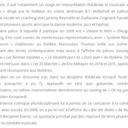
ets. Il suit notamment un stage en interprétation théâtrale et musicale 
y
» dirigé par le metteur en scène américain B.T. McNicholl et cultiv
e vocale en coaching avec Jeremy Reynolds et Guillaume Coignard. Il prat
t plusieurs sports ainsi que la danse moderne, jazz et hiphop.
ère pièce à laquelle il participe en 2008 est «
Devant la Mort
» d’Aug
rg. S’en sont suivies de nombreuses représentations avec «
Système Riba
ncore «
Diablesses
» au théâtre Marsoulan. Thomas brille sur scèn
tant des livrets contemporains mais aussi à l’affiche de pièces classi
ue «
Les femmes savantes
», «
Le misanthrope
» et «
Dom Juan
» de Molière. On
nt retrouvé dans «
Les 39 Marches
» de Eric Metayer en 2014 et 2015, spect
ent récompensé aux Molières.
ien ne se cloisonne pas dans sa discipline théâtrale lorsqu’il foule
s puisqu’on a pu l’y applaudir en tant que guitariste, coméd
isation, ou même marionnettiste dernièrement au casting de «
Oh my god
tien Azzopardi.
rience scénique pluridisciplinaire lui a permis de se consacrer à la com
 avec succès. En 2009, on a pu le voir à l’affiche du «
Bar des étoiles
» de M
et Benjamin Danet ; un spectacle ponctué par des reprises de titres phare
 la comédie musicale.