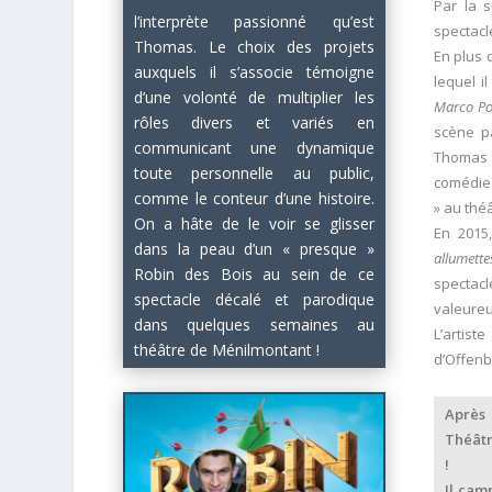
Par la 
l’interprète passionné qu’est
spectacl
Thomas. Le choix des projets
En plus 
auxquels il s’associe témoigne
lequel i
d’une volonté de multiplier les
Marco Po
rôles divers et variés en
scène p
communicant une dynamique
Thomas a
toute personnelle au public,
comédie 
comme le conteur d’une histoire.
» au thé
On a hâte de le voir se glisser
En 2015
dans la peau d’un « presque »
allumette
Robin des Bois au sein de ce
spectac
spectacle décalé et parodique
valeureu
dans quelques semaines au
L’artis
théâtre de Ménilmontant !
d’Offenb
Après 
Théâtr
!
Il cam