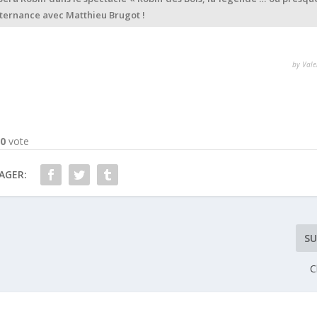
lternance avec Matthieu Brugot !
by Vale
-
0
vote
AGER:
SU
C