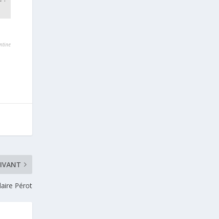
ntine
IVANT
laire Pérot