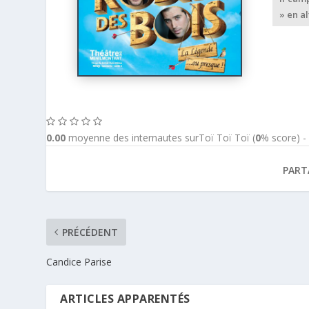
» en a
0.00
moyenne des internautes surToï Toï Toï (
0
% score) 
PART
PRÉCÉDENT
Candice Parise
ARTICLES APPARENTÉS