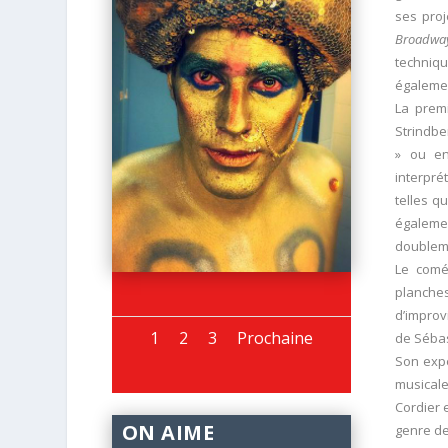
ses proj
Broadwa
techniqu
égalemen
La premi
Strindbe
» ou e
interpré
telles q
égaleme
doublem
Le coméd
planche
d’improv
1
2
3
Prochaine
de Sébas
Son expé
musicale
Cordier 
ON AIME
genre de