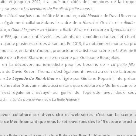
suite et jusqu’en 2012, il a joué aux côtés des membres de la troup
e jeunesse «
Les aventures de Rosalie la petite souris
».
de «
Il était une fois
» au théâtre Marsoulan, «
Kid Manoir
» de David Rozen 
l a également collaboré dans le cadre de «
Hansel et Gretel
» et «
Aladin
lo
», «
Quand la guerre sera finie
», «
Barbe Bleue
» ou encore «
Spamalot
» mi
ar PEF, qui nous ont révélé ses talents de comédien danseur et chant
 ajouté plusieurs cordes à son arc. En 2013, il a notamment monté sa pr
musicale, en tant qu’auteur, producteur et artiste sur scène : «
Le Bois de B
âtre de la Reine Blanche, mise en scène par Guillaume Beaujolais.
, on l’a découvert marionnettiste pour les besoins de «
La petite fille
s
» de David Rozen. Thomas s’est également investi au sein de la troup
le «
La Légende du Roi Arthur
» dirigée par Giuliano Peparini, interprétan
x chevalier Gauvain mais aussi en tant que doublure de Merlin et Lancelo
te s’est également essayé au genre de l’opérette avec deux œuv
ach : «
La Vie parisienne
» et «
La Belle Hélène
».
avoir collaboré sur divers clip et web-séries, c’est sur la scène 
e de Ménilmontant que nous le retrouverons dès le 15 octobre procha
pera Robin dans le spectacle « Robin des Bois, la légende … ou presque