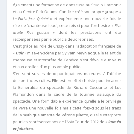
également une formation de danseuse au Studio Harmonic
et au Centre Rick Odums. Candice créé son propre groupe «
Le Parise’Jazz Quintet
» et expérimente une nouvelle fois le
rôle de ‘chanteuse lead’, cette fois-ci pour l’orchestre «
Rive
droite Rive gauche
» dont les prestations ont été
récompensées par le public à deux reprises.
C’est grâce au rôle de Crissy dans l’adaptation française de
«
Hair
» mise-en-scène par Sylvain Meyniac que le talent de
chanteuse et interprète de Candice s’est dévoilé aux yeux
et aux oreilles d’un plus ample public.
S’en sont suivies deux participations majeures à l’affiche
de spectacles cultes. Elle est en effet choisie pour incarner
la Esmeralda du spectacle de Richard Cocciante et Luc
Plamondon dans le cadre de la tournée asiatique du
spectacle. Une formidable expérience qu’elle a le privilège
de vivre une nouvelle fois mais cette fois-ci sous les traits
de la mythique amante de Vérone Juliette, qu’elle interprète
pour les représentations de l’Asia Tour de 2012 de «
Roméo
et Juliette
».