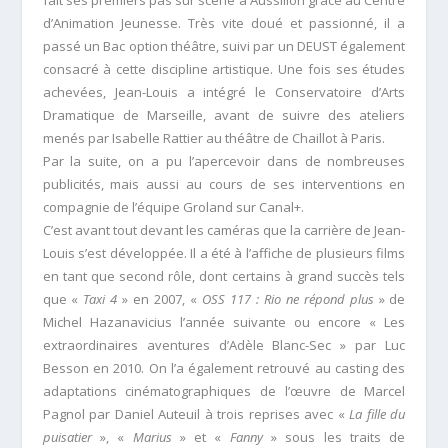
fait ses premiers pas sur scène à Aussillon grâce au Centre
d’Animation Jeunesse. Très vite doué et passionné, il a
passé un Bac option théâtre, suivi par un DEUST également
consacré à cette discipline artistique. Une fois ses études
achevées, Jean-Louis a intégré le Conservatoire d’Arts
Dramatique de Marseille, avant de suivre des ateliers
menés par Isabelle Rattier au théâtre de Chaillot à Paris.
Par la suite, on a pu l’apercevoir dans de nombreuses
publicités, mais aussi au cours de ses interventions en
compagnie de l’équipe Groland sur Canal+.
C’est avant tout devant les caméras que la carrière de Jean-
Louis s’est développée. Il a été à l’affiche de plusieurs films
en tant que second rôle, dont certains à grand succès tels
que «
Taxi 4
» en 2007, «
OSS 117 : Rio ne répond plus
» de
Michel Hazanavicius l’année suivante ou encore « Les
extraordinaires aventures d’Adèle Blanc-Sec » par Luc
Besson en 2010. On l’a également retrouvé au casting des
adaptations cinématographiques de l’œuvre de Marcel
Pagnol par Daniel Auteuil à trois reprises avec «
La fille du
puisatier
», «
Marius
» et «
Fanny
» sous les traits de