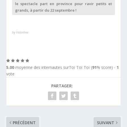
le spectacle part en province pour ravir petits et
grands, à partir du 22 septembre !
by Valentine
5.00
moyenne des internautes surToï Toï Toï (
91
% score) -
1
vote
PARTAGER:
PRÉCÉDENT
SUIVANT