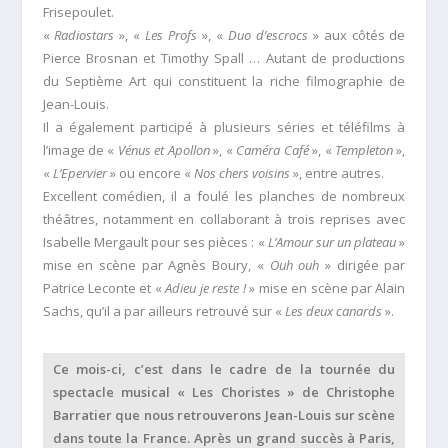
Frisepoulet.
«
Radiostars
», «
Les Profs
», «
Duo d’escrocs
» aux côtés de
Pierce Brosnan et Timothy Spall … Autant de productions
du Septième Art qui constituent la riche filmographie de
Jean-Louis.
Il a également participé à plusieurs séries et téléfilms à
l’image de «
Vénus et Apollon
», «
Caméra Café
», «
Templeton
»,
«
L’Epervier
» ou encore «
Nos chers voisins
», entre autres.
Excellent comédien, il a foulé les planches de nombreux
théâtres, notamment en collaborant à trois reprises avec
Isabelle Mergault pour ses pièces : «
L’Amour sur un plateau
»
mise en scène par Agnès Boury, «
Ouh ouh
» dirigée par
Patrice Leconte et «
Adieu je reste !
» mise en scène par Alain
Sachs, qu’il a par ailleurs retrouvé sur «
Les deux canards
».
Ce mois-ci, c’est dans le cadre de la tournée du
spectacle musical « Les Choristes » de Christophe
Barratier que nous retrouverons Jean-Louis sur scène
dans toute la France. Après un grand succès à Paris,