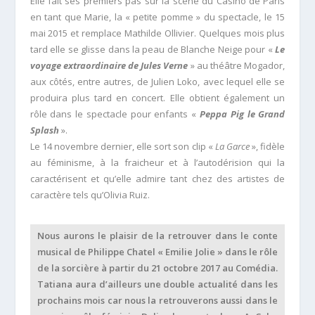
Elle fait ses premiers pas sur la scène du Casino de Paris
en tant que Marie, la « petite pomme » du spectacle, le 15
mai 2015 et remplace Mathilde Ollivier. Quelques mois plus
tard elle se glisse dans la peau de Blanche Neige pour «
Le
voyage extraordinaire de Jules Verne
» au théâtre Mogador,
aux côtés, entre autres, de Julien Loko, avec lequel elle se
produira plus tard en concert. Elle obtient également un
rôle dans le spectacle pour enfants «
Peppa Pig le Grand
Splash
».
Le 14 novembre dernier, elle sort son clip «
La Garce
», fidèle
au féminisme, à la fraicheur et à l’autodérision qui la
caractérisent et qu’elle admire tant chez des artistes de
caractère tels qu’Olivia Ruiz.
Nous aurons le plaisir de la retrouver dans le conte
musical de Philippe Chatel « Emilie Jolie » dans le rôle
de la sorcière à partir du 21 octobre 2017 au Comédia.
Tatiana aura d’ailleurs une double actualité dans les
prochains mois car nous la retrouverons aussi dans le