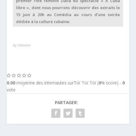
premier rôle féminin Dalia du spectacle « A Cuba
libre », dont nous pourrons découvrir des extraits le
15 juin à 20h au Comédia au cours d’une soirée
dédiée à la culture cubaine.
by Valentine
0.00
moyenne des internautes surToï Toï Toï (
0
% score) -
0
vote
PARTAGER: