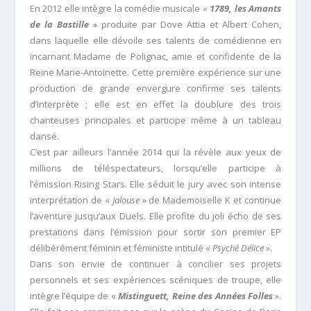
En 2012 elle intègre la comédie musicale «
1789, les Amants
de la Bastille
» produite par Dove Attia et Albert Cohen,
dans laquelle elle dévoile ses talents de comédienne en
incarnant Madame de Polignac, amie et confidente de la
Reine Marie-Antoinette. Cette première expérience sur une
production de grande envergure confirme ses talents
d’interprète ; elle est en effet la doublure des trois
chanteuses principales et participe même à un tableau
dansé.
C’est par ailleurs l’année 2014 qui la révèle aux yeux de
millions de téléspectateurs, lorsqu’elle participe à
l’émission Rising Stars. Elle séduit le jury avec son intense
interprétation de «
Jalouse
» de Mademoiselle K et continue
l’aventure jusqu’aux Duels. Elle profite du joli écho de ses
prestations dans l’émission pour sortir son premier EP
délibérément féminin et féministe intitulé «
Psyché Délice
».
Dans son envie de continuer à concilier ses projets
personnels et ses expériences scéniques de troupe, elle
intègre l’équipe de «
Mistinguett, Reine des Années Folles
».