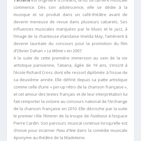
Tatiana
est originaire d’Orléans, là où sa carrière musicale
commence. Dès son adolescence, elle se dédie à la
musique et se produit dans un café-théâtre avant de
devenir meneuse de revue dans plusieurs cabarets. Ses
influences musicales marquées par le blues et le jazz, à
l’image de la chanteuse irlandaise Imelda May, l’amènent à
devenir lauréate du concours pour la promotion du film
d’Olivier Dahan «
La Môme
» en 2007.
A la suite de cette première immersion au sein de la vie
artistique parisienne, Tatiana, âgée de 19 ans, s’inscrit à
l’école Richard Cross dont elle ressort diplômée à l’issue de
sa deuxième année. Elle définit depuis sa patte artistique
comme celle d’une « pin-up rétro de la chanson française »,
et cet amour des textes français et de leur interprétation lui
fait remporter la victoire au concours national de l’Archange
de la chanson française en 2010. Elle décroche par la suite
le premier rôle féminin de la troupe de
Footloose
à l’espace
Pierre Cardin. Son parcours musical continue lorsqu’elle est
choisie pour incarner
Peau d’Ane
dans la comédie musicale
éponyme au théâtre de la Madeleine.