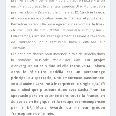
premier single «
Qui je suis
» puis un autre intitulé «
Je t’ai
menti
» en duo avec le chanteur suédois Ulrik Munther. Son
premier album «
J’irai
» sort le 5 mars 2012, Caroline l’a écrit
et composé en association avec le chanteur et producteur
Kerredine Soltani. Elle pose également sa voix sur le titre «
Me voici
» tiré du film «
Barbie : la princesse et la popstar
».
Entre temps, Caroline s’est également essayée à l’exercice
de l’animation pour l’émission Kids20 diffusée sur
Télétoon+.
Elle est alors choisie pour incarner le rôle de Bédélia dans
la comédie musicale
Robin des Bois
. Un projet
d’envergure au sein duquel elle retrouve M. Pokora
dans le rôle-titre. Bédélia est un personnage
principal du spectacle, une amoureuse passionnée,
ce qui amène Caroline à interpréter le single «
J’ai dit
oui
» ainsi que plusieurs duos avec Sacha Tran. Le
spectacle part en tournée dans toute la France, en
Suisse et en Belgique, et la troupe est récompensée
par le NRJ Music Awards du meilleur groupe
francophone de l’année.