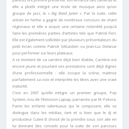
parents ont préféré préserver son enfance des caméras et
elle a plutôt intégré une école de musique ainsi qu’un
groupe de jazz, le «
Big Band Junior
». Par la suite, cette
artiste en herbe a gagné de nombreux concours de chant
régionaux et elle a acquis une certaine notoriété jusqu’à
faire les premières parties d’artistes tels que Patrick Fiori.
Elle est également sollicitée par plusieurs présentateurs du
petit écran comme Patrick Sébastien ou Jean-Luc Delarue
pour performer sur leurs plateaux.
A ce moment de sa carrière déjà bien établie, Caroline est
encore jeune et pourtant ses prestations sont déjà dignes
d’une professionnelle : elle occupe la scène, maitrise
parfaitement sa voix et interprète les titres avec une vraie
maturité.
C’est en 2007 qu’elle intègre un premier groupe, Pop
System, issu de l’émission Lapiap, parrainée par M. Pokora.
Parmi les enfants talentueux qui le composent, elle se
distingue dans les médias, tant et si bien que le dj et
producteur Cutee B choisit de la prendre sous son aile en
lui donnant des conseils pour la suite de son parcours