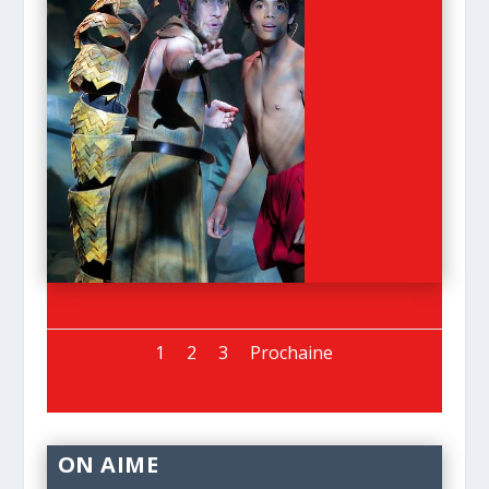
1
2
3
Prochaine
ON AIME