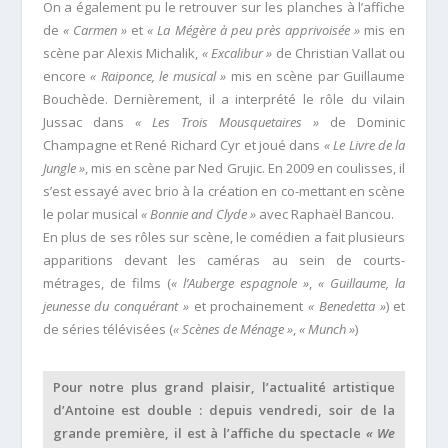
On a également pu le retrouver sur les planches à l’affiche
de
« Carmen »
et
« La Mégère à peu près apprivoisée »
mis en
scène par Alexis Michalik,
« Excalibur »
de Christian Vallat ou
encore
« Raiponce, le musical »
mis en scène par Guillaume
Bouchède. Dernièrement, il a interprété le rôle du vilain
Jussac dans
« Les Trois Mousquetaires »
de Dominic
Champagne et René Richard Cyr et joué dans
« Le Livre de la
Jungle »
, mis en scène par Ned Grujic. En 2009 en coulisses, il
s’est essayé avec brio à la création en co-mettant en scène
le polar musical
« Bonnie and Clyde »
avec Raphaël Bancou.
En plus de ses rôles sur scène, le comédien a fait plusieurs
apparitions devant les caméras au sein de courts-
métrages, de films (
« l’Auberge espagnole »
,
« Guillaume, la
jeunesse du conquérant »
et prochainement
« Benedetta »
) et
de séries télévisées (
« Scènes de Ménage »
,
« Munch »
)
Pour notre plus grand plaisir, l’actualité artistique
d’Antoine est double : depuis vendredi, soir de la
grande première, il est à l’affiche du spectacle
« We