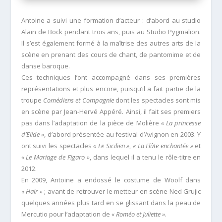
Antoine a suivi une formation d’acteur : d’abord au studio
Alain de Bock pendant trois ans, puis au Studio Pygmalion.
Il s’est également formé à la maîtrise des autres arts de la
scène en prenant des cours de chant, de pantomime et de
danse baroque.
Ces techniques l’ont accompagné dans ses premières
représentations et plus encore, puisqu’il a fait partie de la
troupe
Comédiens et Compagnie
dont les spectacles sont mis
en scène par Jean-Hervé Appéré. Ainsi, il fait ses premiers
pas dans l’adaptation de la pièce de Molière
« La princesse
d’Elide »
, d’abord présentée au festival d’Avignon en 2003. Y
ont suivi les spectacles
« Le Sicilien »
,
« La Flûte enchantée »
et
« Le Mariage de Figaro »
, dans lequel il a tenu le rôle-titre en
2012.
En 2009, Antoine a endossé le costume de Woolf dans
« Hair »
; avant de retrouver le metteur en scène Ned Grujic
quelques années plus tard en se glissant dans la peau de
Mercutio pour l’adaptation de
« Roméo et Juliette »
.