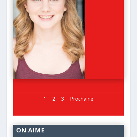
1
2
3
Prochaine
ON AIME