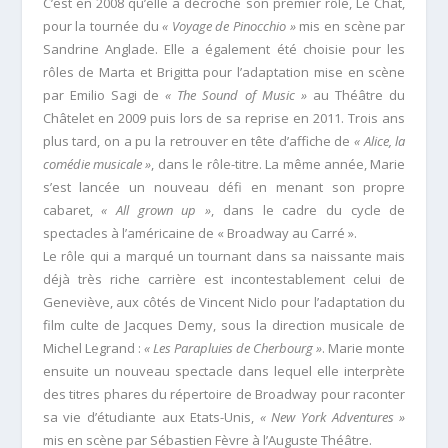
C’est en 2008 qu’elle a décroché son premier rôle, Le Chat,
pour la tournée du
« Voyage de Pinocchio »
mis en scène par
Sandrine Anglade. Elle a également été choisie pour les
rôles de Marta et Brigitta pour l’adaptation mise en scène
par Emilio Sagi de
« The Sound of Music »
au Théâtre du
Châtelet en 2009 puis lors de sa reprise en 2011. Trois ans
plus tard, on a pu la retrouver en tête d’affiche de
« Alice, la
comédie musicale »
, dans le rôle-titre. La même année, Marie
s’est lancée un nouveau défi en menant son propre
cabaret,
« All grown up »
, dans le cadre du cycle de
spectacles à l’américaine de « Broadway au Carré ».
Le rôle qui a marqué un tournant dans sa naissante mais
déjà très riche carrière est incontestablement celui de
Geneviève, aux côtés de Vincent Niclo pour l’adaptation du
film culte de Jacques Demy, sous la direction musicale de
Michel Legrand :
« Les Parapluies de Cherbourg »
. Marie monte
ensuite un nouveau spectacle dans lequel elle interprète
des titres phares du répertoire de Broadway pour raconter
sa vie d’étudiante aux Etats-Unis,
« New York Adventures »
mis en scène par Sébastien Fèvre à l’Auguste Théâtre.