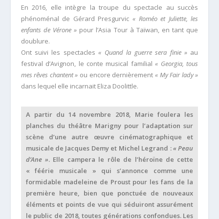
En 2016, elle intègre la troupe du spectacle au succès
phénoménal de Gérard Presgurvic
« Roméo et Juliette, les
enfants de Vérone »
pour l’Asia Tour à Taïwan, en tant que
doublure.
Ont suivi les spectacles
« Quand la guerre sera finie »
au
festival d’Avignon, le conte musical familial
« Georgia, tous
mes rêves chantent »
ou encore dernièrement
« My Fair lady »
dans lequel elle incarnait Eliza Doolittle.
A partir du 14 novembre 2018, Marie foulera les
planches du théâtre Marigny pour l’adaptation sur
scène d’une autre œuvre cinématographique et
musicale de Jacques Demy et Michel Legrand :
« Peau
d’Ane »
. Elle campera le rôle de l’héroïne de cette
« féérie musicale » qui s’annonce comme une
formidable madeleine de Proust pour les fans de la
première heure, bien que ponctuée de nouveaux
éléments et points de vue qui séduiront assurément
le public de 2018, toutes générations confondues. Les