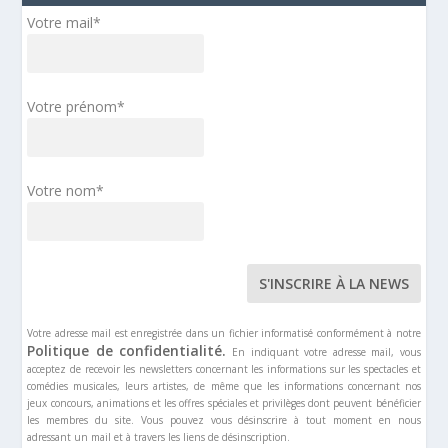
DISCOGRAPHIE
Votre mail*
ALBUM STUDIO – AL CAPONE
4 SEPTEMBRE 2022
Votre prénom*
CASTING
AUDITIONS LES
MYSTÉRIEUSES CITÉS D’OR –
Votre nom*
SAISON 2
15 AVRIL 2022
CASTING
AUDITIONS LE ROI LION
SAISON 2
Votre adresse mail est enregistrée dans un fichier informatisé conformément à notre
Politique de confidentialité.
En indiquant votre adresse mail, vous
15 AVRIL 2022
acceptez de recevoir les newsletters concernant les informations sur les spectacles et
comédies musicales, leurs artistes, de même que les informations concernant nos
DISCOGRAPHIE
jeux concours, animations et les offres spéciales et privilèges dont peuvent bénéficier
AL CAPONE, PREMIER EXTRAIT
les membres du site. Vous pouvez vous désinscrire à tout moment en nous
adressant un mail et à travers les liens de désinscription.