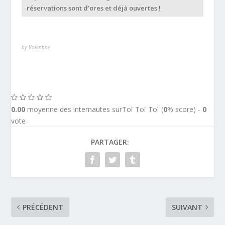
réservations sont d’ores et déjà ouvertes !
by Valentine
0.00
moyenne des internautes surToï Toï Toï (
0
% score) -
0
vote
PARTAGER:
PRÉCÉDENT
SUIVANT