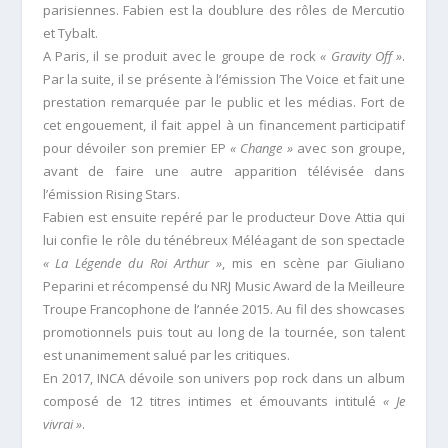
parisiennes. Fabien est la doublure des rôles de Mercutio
et Tybalt.
A Paris, il se produit avec le groupe de rock
« Gravity Off »
.
Par la suite, il se présente à l’émission The Voice et fait une
prestation remarquée par le public et les médias. Fort de
cet engouement, il fait appel à un financement participatif
pour dévoiler son premier EP
« Change »
avec son groupe,
avant de faire une autre apparition télévisée dans
l’émission Rising Stars.
Fabien est ensuite repéré par le producteur Dove Attia qui
lui confie le rôle du ténébreux Méléagant de son spectacle
« La Légende du Roi Arthur »
, mis en scène par Giuliano
Peparini et récompensé du NRJ Music Award de la Meilleure
Troupe Francophone de l’année 2015. Au fil des showcases
promotionnels puis tout au long de la tournée, son talent
est unanimement salué par les critiques.
En 2017, INCA dévoile son univers pop rock dans un album
composé de 12 titres intimes et émouvants intitulé
« Je
vivrai »
.