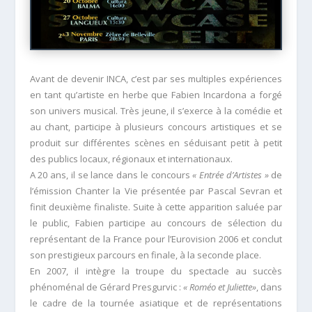
Avant de devenir INCA, c’est par ses multiples expériences
en tant qu’artiste en herbe que Fabien Incardona a forgé
son univers musical. Très jeune, il s’exerce à la comédie et
au chant, participe à plusieurs concours artistiques et se
produit sur différentes scènes en séduisant petit à petit
des publics locaux, régionaux et internationaux.
A 20 ans, il se lance dans le concours
« Entrée d’Artistes »
de
l’émission Chanter la Vie présentée par Pascal Sevran et
finit deuxième finaliste. Suite à cette apparition saluée par
le public, Fabien participe au concours de sélection du
représentant de la France pour l’Eurovision 2006 et conclut
son prestigieux parcours en finale, à la seconde place.
En 2007, il intègre la troupe du spectacle au succès
phénoménal de Gérard Presgurvic :
« Roméo et Juliette»
, dans
le cadre de la tournée asiatique et de représentations