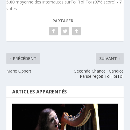
5.00
moyenne des internautes surToï Toï Toï (
97
% score) -
7
votes
PARTAGER:
PRÉCÉDENT
SUIVANT
Marie Oppert
Seconde Chance : Candice
Parise reçoit ToïToïToï
ARTICLES APPARENTÉS