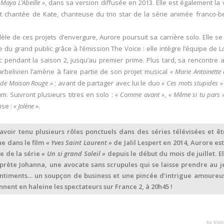
«
Maya L’Abeille »
, dans sa version diffusée en 2013. Elle est également la 
t chantée de Kate, chanteuse du trio star de la série animée franco-b
lèle de ces projets d’envergure, Aurore poursuit sa carrière solo. Elle se 
e du grand public grâce à l’émission The Voice : elle intègre l’équipe de L
c pendant la saison 2, jusqu’au premier prime. Plus tard, sa rencontre 
arbelivien l’amène à faire partie de son projet musical
« Marie Antoinette e
r de Maison Rouge »
; avant de partager avec lui le duo
« Ces mots stupides »
m. Suivront plusieurs titres en solo :
« Comme avant »
,
« Même si tu pars 
ise :
« Jolène »
.
avoir tenu plusieurs rôles ponctuels dans des séries télévisées et êt
e dans le film
« Yves Saint Laurent »
de Jalil Lespert en 2014, Aurore est
he de la série
« Un si grand Soleil »
depuis le début du mois de juillet. El
rprète Johanna, une avocate sans scrupules qui se laisse prendre au j
ntiments… un soupçon de business et une pincée d’intrigue amoureu
ennent en haleine les spectateurs sur France 2, à 20h45 !
by Vale