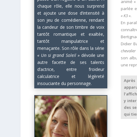
animé 
chaque rôle, elle nous surprend
parlée e
et ajoute une dose d’intensité à
« K3 »
.
son jeu de comédienne, rendant
En paral
la candeur de son timbre de voix
connaîtr
tantôt romantique et exaltée,
Bertigna
tantôt manipulatrice et
Didier B
menaçante. Son rôle dans la série
chevalie
« Un si grand Soleil »
dévoile une
son albu
autre facette de ses talents
une repr
d’actrice, entre froideur
calculatrice et légèreté
Après 
insouciante du personnage.
apparu
l’affic
y inte
des se
qui ti