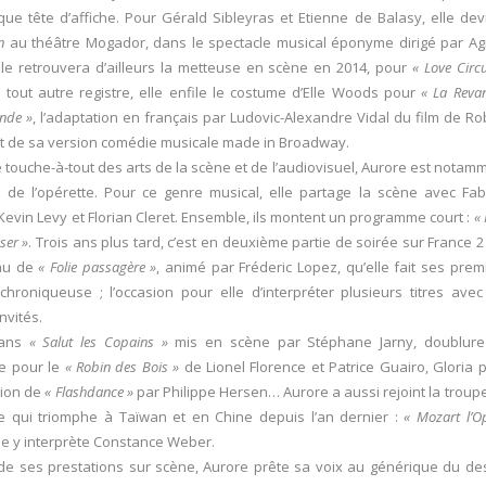
que tête d’affiche. Pour Gérald Sibleyras et Etienne de Balasy, elle dev
n
au théâtre Mogador, dans le spectacle musical éponyme dirigé par A
lle retrouvera d’ailleurs la metteuse en scène en 2014, pour
« Love Circ
tout autre registre, elle enfile le costume d’Elle Woods pour
« La Reva
onde »
, l’adaptation en français par Ludovic-Alexandre Vidal du film de Ro
et de sa version comédie musicale made in Broadway.
e touche-à-tout des arts de la scène et de l’audiovisuel, Aurore est notam
e de l’opérette. Pour ce genre musical, elle partage la scène avec Fab
Kevin Levy et Florian Cleret. Ensemble, ils montent un programme court :
« 
ser »
. Trois ans plus tard, c’est en deuxième partie de soirée sur France 2
eau de
« Folie passagère »
, animé par Fréderic Lopez, qu’elle fait ses prem
hroniqueuse ; l’occasion pour elle d’interpréter plusieurs titres avec
invités.
dans
« Salut les Copains »
mis en scène par Stéphane Jarny, doublur
e pour le
« Robin des Bois »
de Lionel Florence et Patrice Guairo, Gloria 
tion de
« Flashdance »
par Philippe Hersen… Aurore a aussi rejoint la troup
e qui triomphe à Taïwan et en Chine depuis l’an dernier :
« Mozart l’O
Elle y interprète Constance Weber.
de ses prestations sur scène, Aurore prête sa voix au générique du de