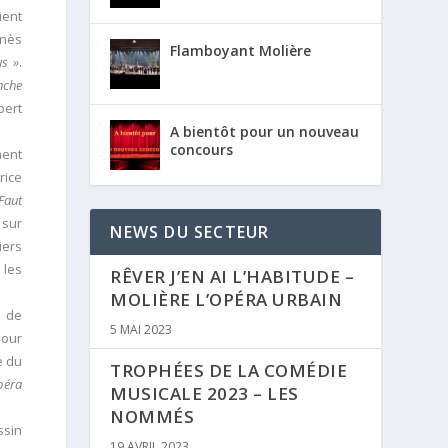
ient
gnès
Flamboyant Molière
us »
.
nche
bert
A bientôt pour un nouveau
concours
ment
rice
Faut
 sur
NEWS DU SECTEUR
iers
 les
RÊVER J’EN AI L’HABITUDE –
MOLIÈRE L’OPÉRA URBAIN
e de
5 MAI 2023
pour
e du
TROPHÉES DE LA COMÉDIE
péra
MUSICALE 2023 – LES
NOMMÉS
ssin
19 AVRIL 2023