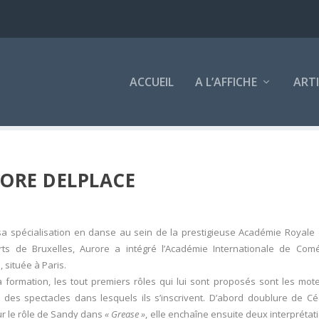
ACCUEIL
A L’AFFICHE
ART
ORE DELPLACE
sa spécialisation en danse au sein de la prestigieuse Académie Royale
rts de Bruxelles, Aurore a intégré l’Académie Internationale de Com
 située à Paris.
 formation, les tout premiers rôles qui lui sont proposés sont les mot
 des spectacles dans lesquels ils s’inscrivent. D’abord doublure de Céc
r le rôle de Sandy dans
« Grease »
, elle enchaîne ensuite deux interprétat