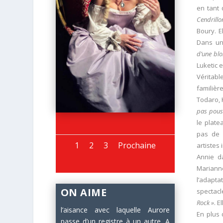
en tant 
Cendrillo
Boury. E
Dans un 
d’une bl
Luketic 
Véritabl
familièr
Todaro, 
pas pous
le plat
pas de c
1
2
3
Prochaine
artistes 
Annie 
Mariann
l’adapta
ON AIME
spectacl
Rock »
. 
l’aisance avec laquelle Aurore
En plus 
passe d’un registre à un autre. A