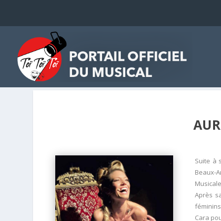
AUR
Suite à 
Beaux-A
Musicale,
Après sa
féminins
Cara pou