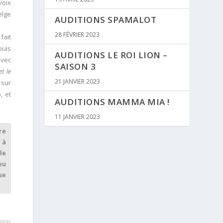
voix
elge
AUDITIONS SPAMALOT
28 FÉVRIER 2023
fait
ouis
AUDITIONS LE ROI LION –
avec
SAISON 3
t le
21 JANVIER 2023
sur
»
, et
AUDITIONS MAMMA MIA !
11 JANVIER 2023
re
 à
le
eu
se
ntine