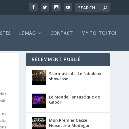
ISTES
LE MAG
CONTACT
MY TOI TOI TOI
RÉCEMMENT PUBLIÉ
Starmusical – Le fabuleux
showcase
 des
Le Monde Fantastique de
édie
Gabor
eurs
Mon Premier Casse
ilia
Noisette à Modagor
ions