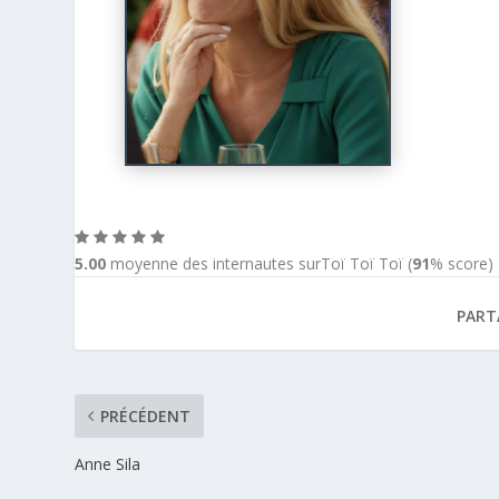
5.00
moyenne des internautes surToï Toï Toï (
91
% score)
PART
PRÉCÉDENT
Anne Sila