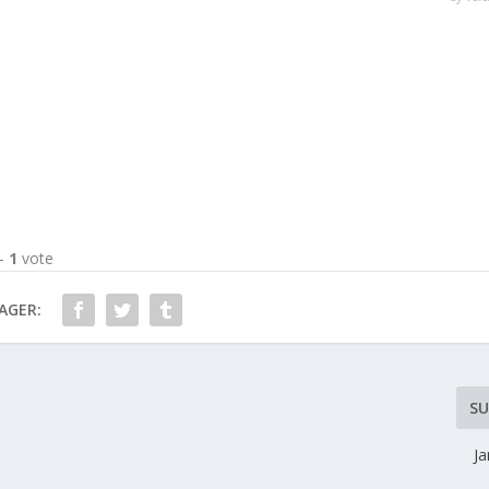
 -
1
vote
AGER:
SU
J