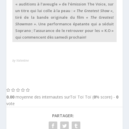
« auditions à l’aveugle » de l’émission The Voice, sur
un titre qui lui colle à la peau :
« The Greatest Show »
,
tiré de la bande originale du film
« The Greatest
Showman »
. Une performance épatante qui a séduit
Soprano ; l’assurance de le retrouver pour les « K.O »
qui commencent dès samedi prochain!
by Valentine
0.00
moyenne des internautes surToï Toï Toï (
0
% score) -
0
vote
PARTAGER: