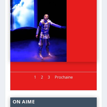
1
2
3
Prochaine
ON AIME