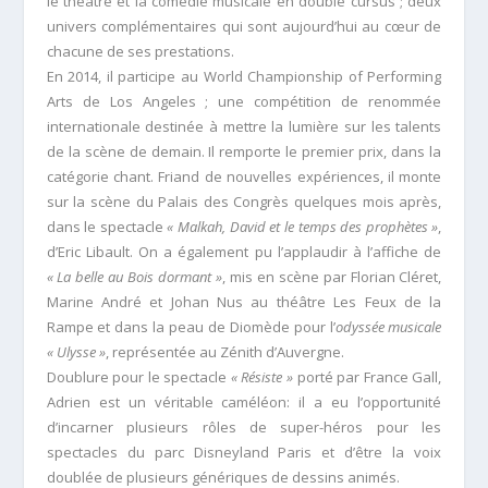
le théâtre et la comédie musicale en double cursus ; deux
univers complémentaires qui sont aujourd’hui au cœur de
chacune de ses prestations.
En 2014, il participe au World Championship of Performing
Arts de Los Angeles ; une compétition de renommée
internationale destinée à mettre la lumière sur les talents
de la scène de demain. Il remporte le premier prix, dans la
catégorie chant. Friand de nouvelles expériences, il monte
sur la scène du Palais des Congrès quelques mois après,
dans le spectacle
« Malkah, David et le temps des prophètes »
,
d’Eric Libault. On a également pu l’applaudir à l’affiche de
« La belle au Bois dormant »
, mis en scène par Florian Cléret,
Marine André et Johan Nus au théâtre Les Feux de la
Rampe et dans la peau de Diomède pour l’
odyssée musicale
« Ulysse »
, représentée au Zénith d’Auvergne.
Doublure pour le spectacle
« Résiste »
porté par France Gall,
Adrien est un véritable caméléon: il a eu l’opportunité
d’incarner plusieurs rôles de super-héros pour les
spectacles du parc Disneyland Paris et d’être la voix
doublée de plusieurs génériques de dessins animés.