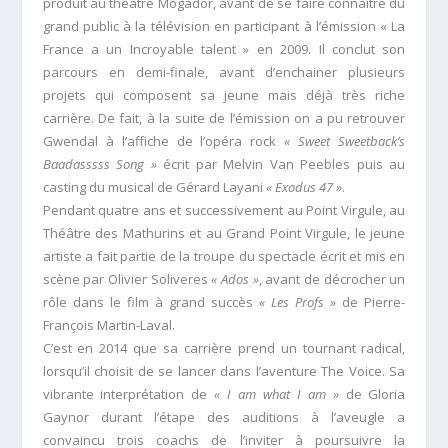
produit au théâtre Mogador, avant de se faire connaitre du
grand public à la télévision en participant à l’émission « La
France a un Incroyable talent » en 2009. Il conclut son
parcours en demi-finale, avant d’enchainer plusieurs
projets qui composent sa jeune mais déjà très riche
carrière. De fait, à la suite de l’émission on a pu retrouver
Gwendal à l’affiche de l’opéra rock
« Sweet Sweetback’s
Baadasssss Song »
écrit par Melvin Van Peebles puis au
casting du musical de Gérard Layani
« Exodus 47 »
.
Pendant quatre ans et successivement au Point Virgule, au
Théâtre des Mathurins et au Grand Point Virgule, le jeune
artiste a fait partie de la troupe du spectacle écrit et mis en
scène par Olivier Soliveres
« Ados »
, avant de décrocher un
rôle dans le film à grand succès
« Les Profs »
de Pierre-
François Martin-Laval.
C’est en 2014 que sa carrière prend un tournant radical,
lorsqu’il choisit de se lancer dans l’aventure The Voice. Sa
vibrante interprétation de
« I am what I am »
de Gloria
Gaynor durant l’étape des auditions à l’aveugle a
convaincu trois coachs de l’inviter à poursuivre la