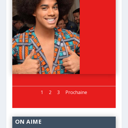
1
2
3
Prochaine
ON AIME