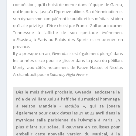
compétition ; qu’il choisit de mener dans l’équipe de Garou,
qui le portera jusqu’à l’épreuve ultime. Sa détermination et
son dynamisme conquièrent le public et les médias, si bien
qu’il a le privilège d’être choisi par France Gall pour incarner
Tennessee à l’affiche de son spectacle évènement
« Résiste »
, à Paris au Palais des Sports et en tournée en
province.
Il y a presque un an, Gwendal s’est également plongé dans
les années disco pour se glisser dans la peau du pétillant
Monty, aux côtés notamment de Fauve Hautot et Nicolas
Archambault pour
« Saturday Night Fever »
.
Dès le mois d’avril prochain, Gwendal endossera le
rôle de William Xulu à l’affiche du musical hommage
à Nelson Mandela
« Madiba »
, qui se jouera
également pour deux dates les 21 et 22 avril dans la
mythique salle parisienne de l’Olympia à Paris. En
plus d’être sur scène, il œuvrera en coulisses pour
embellir cette nouvelle version du Musical, à la