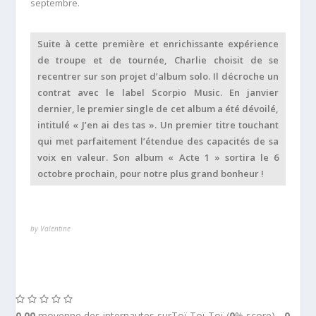
septembre.
Suite à cette première et enrichissante expérience
de troupe et de tournée, Charlie choisit de se
recentrer sur son projet d’album solo. Il décroche un
contrat avec le label Scorpio Music. En janvier
dernier, le premier single de cet album a été dévoilé,
intitulé « J’en ai des tas ». Un premier titre touchant
qui met parfaitement l’étendue des capacités de sa
voix en valeur. Son album « Acte 1 » sortira le 6
octobre prochain, pour notre plus grand bonheur !
by Valentine
0.00
moyenne des internautes surToï Toï Toï (
0
% score) -
0