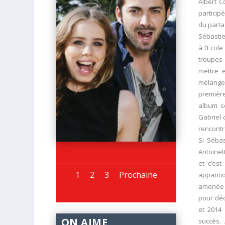
Albert C
particip
du parta
Sébastie
à l’Ecol
troupes 
mettre 
mélanger
premièr
album so
Gabriel 
rencontr
Si Sébas
Antoinet
et c’est
1
2
3
Prochaine
apparit
amenée à
pour déc
et 2014
ON AIME
succès.