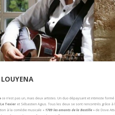
LOUYENA
a
ce n’est pas un, mais deux artistes. Un duo dépaysant et intimiste formé
Le Texier
et Sébastien Agius. Tous les deux se sont rencontrés grâce à 
ation à la comédie musicale «
1789 les amants de la Bastille
» de Dove Atti