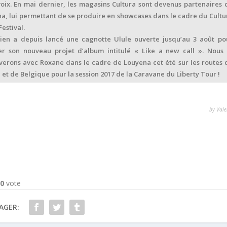
voix. En mai dernier, les magasins Cultura sont devenus partenaires 
a, lui permettant de se produire en showcases dans le cadre du Cultu
Festival.
ien a depuis lancé une cagnotte Ulule ouverte jusqu’au 3 août po
er son nouveau projet d’album intitulé « Like a new call ». Nous 
verons avec Roxane dans le cadre de Louyena cet été sur les routes 
 et de Belgique pour la session 2017 de la Caravane du Liberty Tour !
by Vale
-
0
vote
AGER: