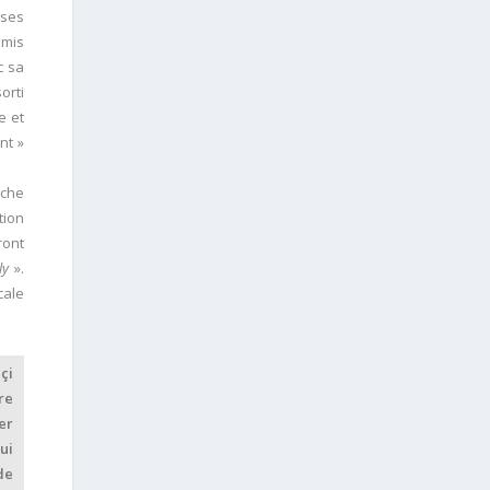
ises
 mis
c sa
orti
e et
nt »
iche
tion
ront
ly
».
cale
çi
re
er
ui
de