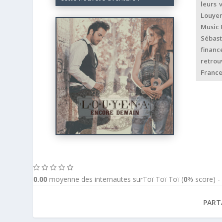
leurs 
Louyen
Music 
Sébast
financ
retrou
France
0.00
moyenne des internautes surToï Toï Toï (
0
% score) 
PART