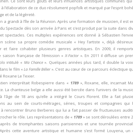
ohen. Ce sont leurs goûts et leurs influences artistiques communes qui
é à l’élaboration de ce duo résolument popfolk et marqué par l’esprit bo
ge et de la légèreté.
n a grandi à l’île de la Réunion. Après une formation de musicien, il est e
e du Spectacle dès son arrivée à Paris et s’est produit par la suite dans di
et spectacles. Ces multiples expériences ont donné à Sébastien l’envi
en scène sa propre comédie musicale « Hey l’artiste », déjà désireu
 et faire cohabiter plusieurs genres artistiques. En 2009, il remport
e saison française de l’émission «
X-Factor
». En 2011 il diffuse un pre
lo intitulé «
Ma Chance
». Quelques années plus tard, il double la voi
dans le film «
La Famille Bélier
». C’est au cœur de ce parcours éclectique qu’
é Roxane Le Texier.
tien interprétait Robespierre dans «
1789
», Roxane, elle, incarnait Ma
te. La chanteuse belge a elle aussi été bercée dans l’univers de la musi
 à l’âge de 18 ans qu’elle a intégré le Cours Florent. Elle a fait plusi
ions au sein de courts-métrages, séries, troupes et compagnies qui l
 rencontrer Bruno Berberes qui lui a fait passer de fructueuses audit
rocher le rôle. Les représentations de «
1789
» se sont déroulées entre 
 après de triomphantes saisons parisiennes et une tournée provincia
 Après cette aventure artistique et humaine s’est formé Louyena, un