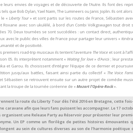
de leurs envies de voyages et de découverte de l’Autre. Ils font des repr
s tels que Bob Dylan, Yael Naim, The Lumineers ou Janis Joplin. Ils ont alors
 le «
Liberty Tour
» et sont partis sur les routes de France, Sébastien ave
et Roxane avec son ukulélé, à bord d’un Combi Volkgswagen tout droit s
es 70. Deux tournées se sont succédées : un contact direct, authentiqu
ux avec le public des villes de France pour partager leur univers « itinéra
umanité et de positivité.
s premiers road-trip musicaux ils tentent l’aventure
The Voice
et sont à l’aff
ison 05. Ils interprètent notamment «
Waiting for love
» d’Avicii ; leur presta
ika et Garou. Ils choisissent d’intégrer l’équipe de ce dernier et poursuiv
tition jusqu’aux battles, faisant ainsi partie du collectif «
The Voice Fami
t Sébastien se retrouvent ensuite sur un autre projet de comédie musi
rant la troupe de la tournée coréenne de «
Mozart l’Opéra-Rock
».
prennent la route du Liberty Tour dès l’été 2016 en Bretagne, cette fois-
ne caravane afin que leurs fans puissent les accompagner. Le 17 octob
ls organisent une Release Party au Réservoir pour présenter leur premi
nyme. Un EP comme un florilège de petites histoires émouvantes q
longent au sein de cultures diverses au son de l’harmonie poétique 