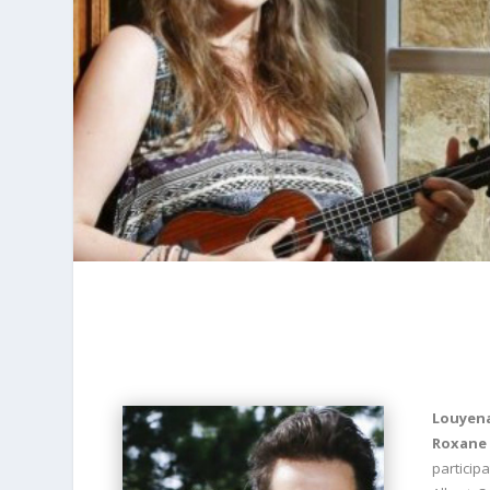
Louyen
Roxane 
particip