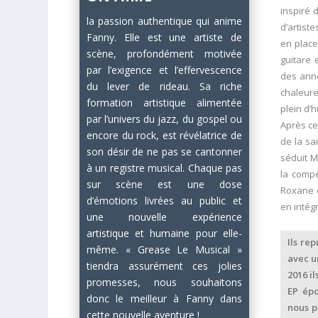
inspiré 
la passion authentique qui anime
d’artiste
Fanny. Elle est une artiste de
en place
scène, profondément motivée
guitare 
par l’exigence et l’effervescence
des anné
du lever de rideau. Sa riche
chaleure
formation artistique alimentée
plein d’h
par l’univers du jazz, du gospel ou
Après ce
encore du rock, est révélatrice de
de la sa
son désir de ne pas se cantonner
séduit M
à un registre musical. Chaque pas
la compé
sur scène est une dose
Roxane e
d’émotions livrées au public et
en intég
une nouvelle expérience
artistique et humaine pour elle-
Ils re
même. « Grease Le Musical »
avec u
tiendra assurément ces jolies
2016 i
promesses, nous souhaitons
EP épo
donc le meilleur à Fanny dans
nous p
cette nouvelle aventure !