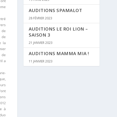
 ont
hème
AUDITIONS SPAMALOT
28 FÉVRIER 2023
ntré
vers
AUDITIONS LE ROI LION –
e de
SAISON 3
x de
e la
21 JANVIER 2023
mier
AUDITIONS MAMMA MIA !
x de
il a
11 JANVIER 2023
rie-
que,
eurs
’ont
ions
2012
le à
 duo