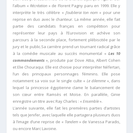
l’album «
Récréation
» de Florent Pagny paru en 1999. Elle y
interprète le très célèbre «
J’oublierai ton nom
» pour une
reprise en duo avec le chanteur. La même année, elle fait
partie des candidats français en compétition pour
représenter leur pays à l’Eurovision et achève son
parcours à la seconde place, fortement plébiscitée par le
jury et le public.Sa carrière prend un tournant radical grâce
à la comédie musicale au succès monumental «
Les 10
commandements
», produite par Dove Attia, Albert Cohen
et Elie Chouraqui. Elle est choisie pour interpréter Néfertari,
l’un des principaux personnages féminins. Elle pose
notamment sa voix sur le single culte «
Le dilemme
», dans
lequel la princesse égyptienne clame le balancement de
son cœur entre Ramsès et Moïse. En parallèle, Ginie
enregistre un titre avec Ray Charles : «
Ensemble
».
L’année suivante, elle fait les premières parties d’artistes
tels que Jenifer, avec laquelle elle partagera plusieurs duos
à l’image d’une reprise de «
Tandem
» de Vanessa Paradis,
ou encore Marc Lavoine.