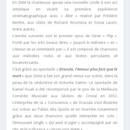
En 2004 la chanteuse ajoute une nouvelle corde à son arc
artistique en vivant sa première expérience
cinématographique avec «
Alive
» réalisé par Frédéric
Berthe, aux côtés de Richard Anconina et Sonia Lacen,
entre autres.
L’année suivante sort le premier opus de Ginie «
Play
».
Porté par les très beaux titres «
Jusqu’à la tolérance
» et «
L’Amour ne se commande pas
», il est composé de chansons
aux mélodies rocks et aux textes percutants et
bouleversants.
C’est grâce au spectacle «
Dracula, l’Amour plus fort que la
mort
» que Ginie a fait son grand retour sur scène, dans la
peau de la séductrice et torturée Satine. Le spectacle de
Kamel Ouali a été récompensé par le prix de la Meilleure
Comédie Musicale aux Globes de Cristal en 2012.
L’interprète de la « Conscience » de Dracula s’est illustrée
sur scène au Palais des Sports et en tournée notamment
grâce aux deux chansons qu’elle interprète en solo :
l’émouvant single «
Qui peut le juger
» accompagné par un
clip, et le sulfureux «
Laissez-vous tenter
».