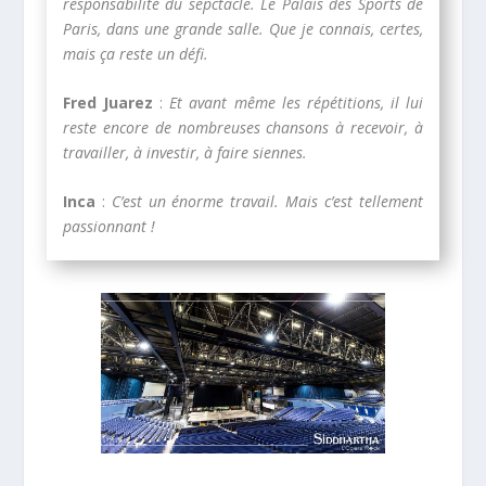
responsabilité du sepctacle. Le Palais des Sports de
Paris, dans une grande salle. Que je connais, certes,
mais ça reste un défi.
Fred Juarez
:
Et avant même les répétitions, il lui
reste encore de nombreuses chansons à recevoir, à
travailler, à investir, à faire siennes.
Inca
:
C’est un énorme travail. Mais c’est tellement
passionnant !