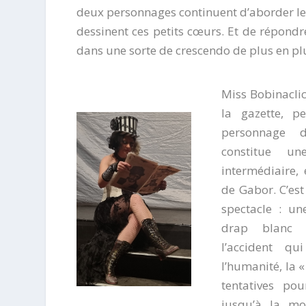
deux personnages continuent d’aborder les
dessinent ces petits cœurs. Et de répondre
dans une sorte de crescendo de plus en plu
Miss Bobinaclic 
la gazette, pe
personnage d
constitue un
intermédiaire,
de Gabor. C’est
spectacle : u
drap blanc r
l’accident q
l’humanité, la 
tentatives po
jusqu’à la mo