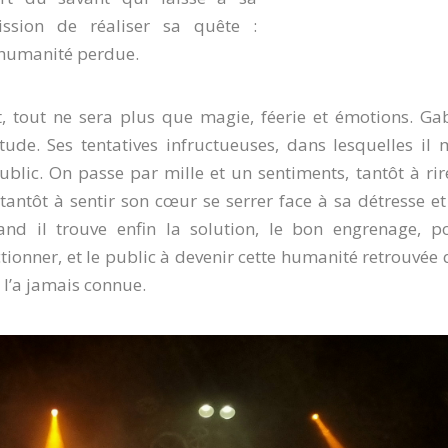
ission de réaliser sa quête :
 humanité perdue.
t, tout ne sera plus que magie, féerie et émotions. Ga
tude. Ses tentatives infructueuses, dans lesquelles il 
ublic. On passe par mille et un sentiments, tantôt à rir
tantôt à sentir son cœur se serrer face à sa détresse et
d il trouve enfin la solution, le bon engrenage, p
ionner, et le public à devenir cette humanité retrouvée 
ne l’a jamais connue.