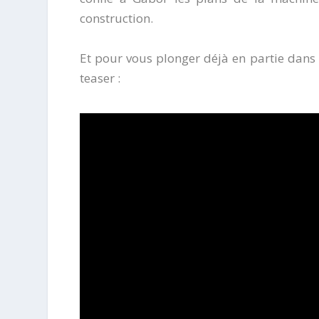
construction.
Et pour vous plonger déjà en partie dans 
teaser :