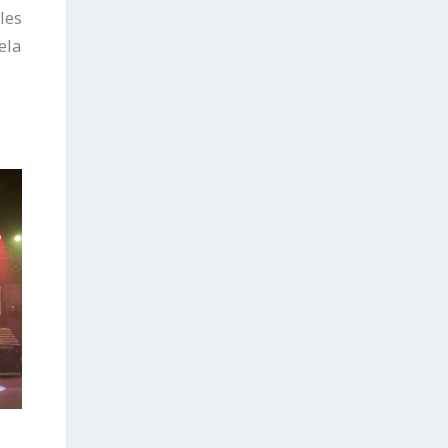
les
ela