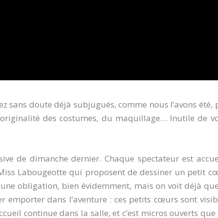
rez sans doute déjà subjugués, comme nous l’avons été, 
l’originalité des costumes, du maquillage… Inutile de v
ive de dimanche dernier. Chaque spectateur est accuei
Miss Labougeotte qui proposent de dessiner un petit c
cune obligation, bien évidemment, mais on voit déjà que
ser emporter dans l’aventure : ces petits cœurs sont visib
ccueil continue dans la salle, et c’est micros ouverts que 