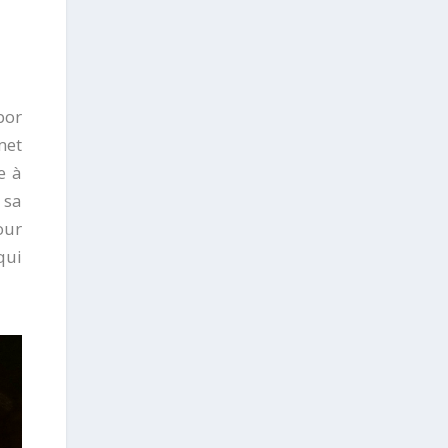
bor
met
e à
 sa
our
qui