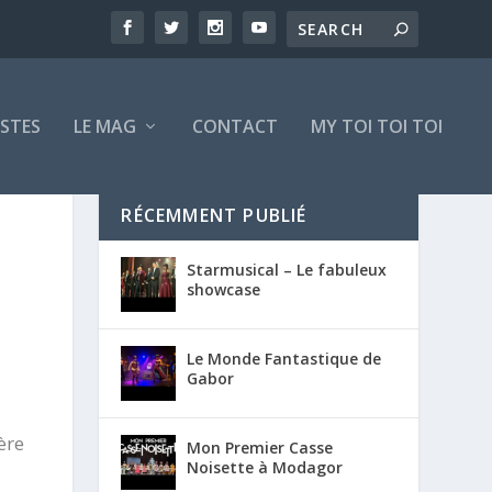
ISTES
LE MAG
CONTACT
MY TOI TOI TOI
RÉCEMMENT PUBLIÉ
Starmusical – Le fabuleux
showcase
Le Monde Fantastique de
Gabor
ère
Mon Premier Casse
Noisette à Modagor