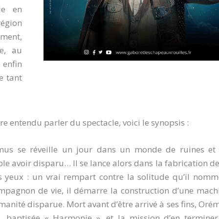
de en
égion
ément,
e, au
 enfin
e tant
re entendu parler du spectacle, voici le synopsis :
émus se réveille un jour dans un monde de ruines et
e avoir disparu… Il se lance alors dans la fabrication de
s yeux : un vrai rempart contre la solitude qu’il nom
ompagnon de vie, il démarre la construction d’une mach
manité disparue. Mort avant d’être arrivé à ses fins, Oré
, baptisée « Harmonie », et la mission d’en terminer