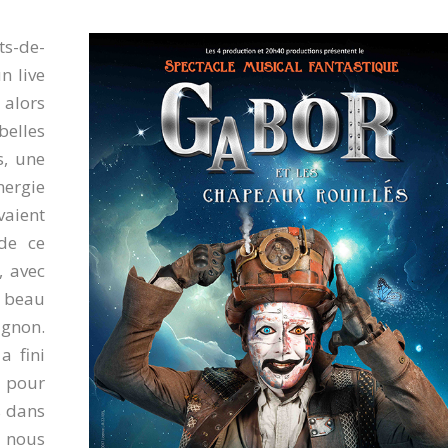
s-de-
n live
 alors
belles
s, une
nergie
vaient
 de ce
, avec
s beau
ignon.
a fini
l pour
s dans
e nous