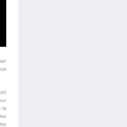
par
ous
lli
œur
 le
les
les