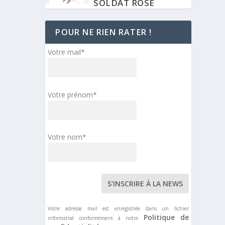
SOLDAT ROSE
29 SEPTEMBRE 2022
POUR NE RIEN RATER !
CASTING
Votre mail*
AUDITIONS
FLASHDANCE
24 SEPTEMBRE 2022
Votre prénom*
BANDE ANNONCE
TEASER MOLIÈRE,
L’OPÉRA URBAIN –
Votre nom*
NOVEMBRE 2023
4 SEPTEMBRE 2022
DISCOGRAPHIE
ALBUM STUDIO – AL
CAPONE
Votre adresse mail est enregistrée dans un fichier
4 SEPTEMBRE 2022
Politique de
informatisé conformément à notre