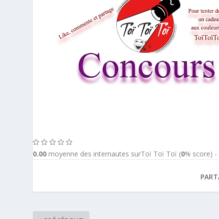
0.00
moyenne des internautes surToï Toï Toï (
0
% score) 
PART