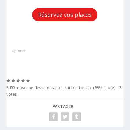
Réservez vos places
by Franck
5.00
moyenne des internautes surToï Toï Toï (
95
% score) -
3
votes
PARTAGER: