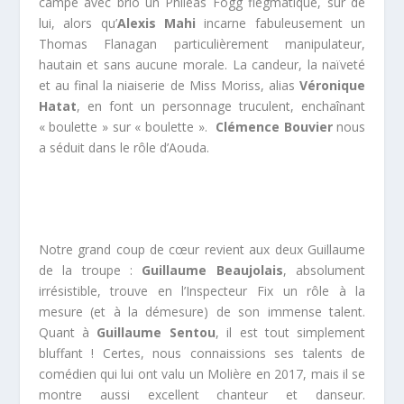
campe avec brio un Phileas Fogg flegmatique, sûr de
lui, alors qu’
Alexis Mahi
incarne fabuleusement un
Thomas Flanagan particulièrement manipulateur,
hautain et sans aucune morale. La candeur, la naïveté
et au final la niaiserie de Miss Moriss, alias
Véronique
Hatat
, en font un personnage truculent, enchaînant
« boulette » sur « boulette ».
Clémence Bouvier
nous
a séduit dans le rôle d’Aouda.
Notre grand coup de cœur revient aux deux Guillaume
de la troupe :
Guillaume Beaujolais
, absolument
irrésistible, trouve en l’Inspecteur Fix un rôle à la
mesure (et à la démesure) de son immense talent.
Quant à
Guillaume Sentou
, il est tout simplement
bluffant ! Certes, nous connaissions ses talents de
comédien qui lui ont valu un Molière en 2017, mais il se
montre aussi excellent chanteur et danseur.