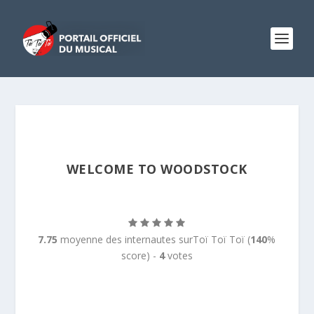
WELCOME TO WOODSTOCK
7.75
moyenne des internautes surToï Toï Toï (
140
%
score) -
4
votes