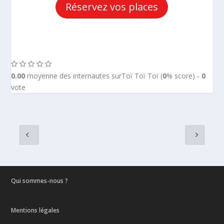
Réservez vos places
0.00
moyenne des internautes surToï Toï Toï (
0
% score) -
0
vote
Qui sommes-nous ?
Mentions légales