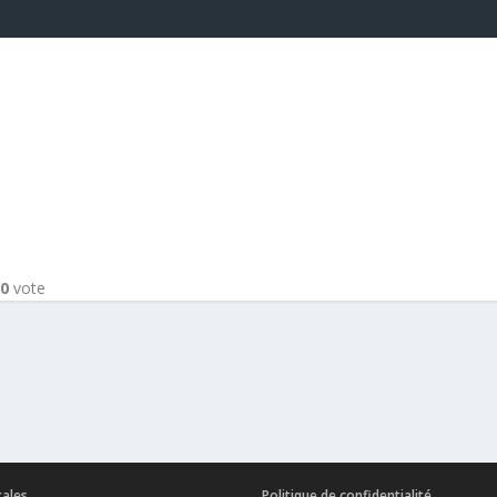
-
0
vote
gales
Politique de confidentialité