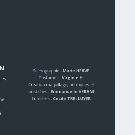
ON
Scénographie :
Marie HERVE
Costumes :
Virginie H.
les
Création maquillage, perruques et
postiches :
Emmanuelle VERANI
Lumières :
Cécile TRELLUYER
ène
e