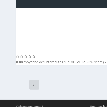
0.00
moyenne des internautes surToï Toï Toï (
0
% score) 
Qui sommes-nous ?
Mentions lé