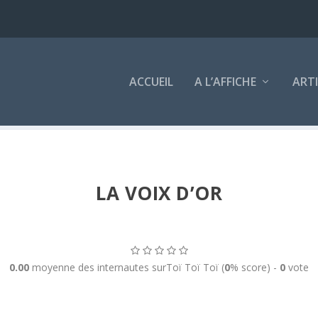
ACCUEIL
A L’AFFICHE
ART
LA VOIX D’OR
0.00
moyenne des internautes surToï Toï Toï (
0
% score) -
0
vote