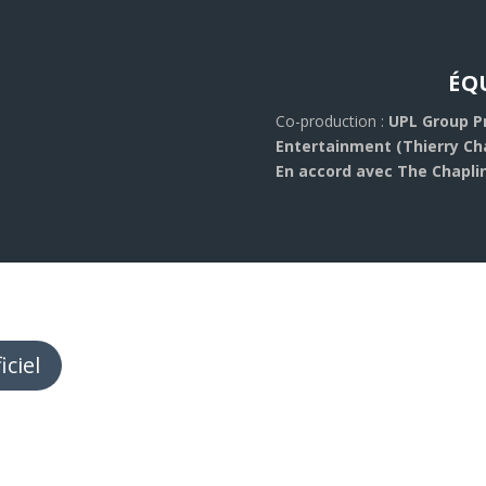
ÉQ
Co-production :
UPL Group P
2
Entertainment (Thierry Ch
En accord avec The Chaplin
iciel