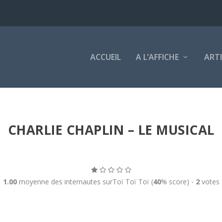
ACCUEIL
A L’AFFICHE
ART
CHARLIE CHAPLIN – LE MUSICAL
1.00
moyenne des internautes surToï Toï Toï (
40
% score) -
2
votes