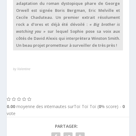
adaptation du roman dystopique phare de George
Orwell est signée Boris Bergman, Eric Melville et
Cecile Chaduteau. Un premier extrait résolument
rock a d’ores et déjà été dévoilé :
« Big brother is
watching you »
sur lequel Sophie pose sa voix aux
côtés de David Alexis qui interprètera Winston Smith.
Un beau projet prometteur à surveiller de très près !
by Valentine
0.00
moyenne des internautes surToï Toï Toï (
0
% score) -
0
vote
PARTAGER: