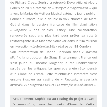
de Richard Cross. Sophie a retrouvé Dove Attia et Albert
Cohen en 2009 à l’affiche de
« Dothy et le magicien d’Oz »
, qui
a reçu le Marius du Meilleur Musical catégorie jeune public.
L’année suivante, elle a doublé la voix chantée de Mère
Gothel dans la version française du film d’animation
« Raiponce »
des studios Disney, une collaboration
renouvelée sept ans plus tard pour prêter sa voix à
l’extravagante diva Madame Samovar dans le film musical
en live-action
« La Belle et la Bête »
réalisé par Bill Condon.
Son interprétation de Donna Sheridan dans
« Mamma
Mia ! »
, la production de Stage Entertainment France qui
s’est jouée au Théâtre Mogador, a été unanimement
saluée par les critiques. Le spectacle a été récompensé
d’un Globe de Cristal. Cette talentueuse interprète s’est
ensuite illustrée au casting de
« Pinocchio, le spectacle
musical »
,
« Le Magicien d’Oz »
et
« La Petite fille aux allumettes »
.
Actuellement, Sophie est au casting du projet
« 1984,
le musical »
, sous les traits d’Amanda. Cette