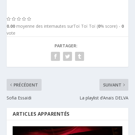
0.00
moyenne des internautes surToï Toï Toï (
0
% score) -
0
vote
PARTAGER:
PRÉCÉDENT
SUIVANT
Sofia Essaïdi
La playlist d’Anaïs DELVA
ARTICLES APPARENTÉS