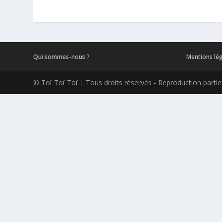
Qui sommes-nous ?
Mentions lé
© Toï Toï Toï | Tous droits réservés - Reproduction partiell