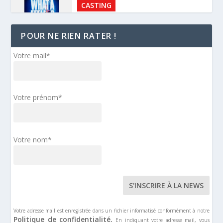
CASTING
AUDITIONS FLASHDANCE
POUR NE RIEN RATER !
24 SEPTEMBRE 2022
BANDE ANNONCE
Votre mail*
TEASER MOLIÈRE, L’OPÉRA
URBAIN – NOVEMBRE 2023
Votre prénom*
4 SEPTEMBRE 2022
DISCOGRAPHIE
ALBUM STUDIO – AL CAPONE
Votre nom*
4 SEPTEMBRE 2022
CASTING
AUDITIONS LES
MYSTÉRIEUSES CITÉS D’OR –
SAISON 2
Votre adresse mail est enregistrée dans un fichier informatisé conformément à notre
Politique de confidentialité.
En indiquant votre adresse mail, vous
15 AVRIL 2022