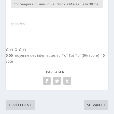
Contemporain ; ainsi qu’au Silo de Marseille le 30 mai.
by Valentine
0.00
moyenne des internautes surToï Toï Toï (
0
% score) -
0
vote
PARTAGER:
PRÉCÉDENT
SUIVANT