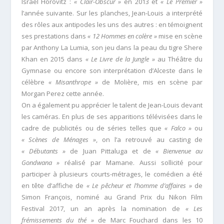
Israël Horovitz :
« Clair-Obscur »
en 2013 et
« Le Premier »
l’année suivante. Sur les planches, Jean-Louis a interprété
des rôles aux antipodes les uns des autres : en témoignent
ses prestations dans
« 12 Hommes en colère »
mise en scène
par Anthony La Lumia, son jeu dans la peau du tigre Shere
Khan en 2015 dans
« Le Livre de la Jungle »
au Théâtre du
Gymnase ou encore son interprétation d’Alceste dans le
célèbre
« Misanthrope »
de Molière, mis en scène par
Morgan Perez cette année.
On a également pu apprécier le talent de Jean-Louis devant
les caméras. En plus de ses apparitions télévisées dans le
cadre de publicités ou de séries telles que
« Falco »
ou
« Scènes de Ménages »
, on l’a retrouvé au casting de
« Débutants »
de Juan Pittaluga et de
« Bienvenue au
Gondwana »
réalisé par Mamane. Aussi sollicité pour
participer à plusieurs courts-métrages, le comédien a été
en tête d’affiche de
« Le pêcheur et l’homme d’affaires »
de
Simon François, nominé au Grand Prix du Nikon Film
Festival 2017, un an après la nomination de
« Les
frémissements du thé »
de Marc Fouchard dans les 10