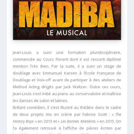
Jean-Louis a suivi une formation pluridisciplinaire,
commencée au Cours Florent dont il est ressorti diplômé
mention Très Bien. Par la suite, il a suivi un stage de
doublage avec Emmanuel Karsen à l’Ecole Française de
Doublage et Voix-off avant de participer à des ateliers de
Method Acting dirigés par Jack Waltzer. Outre ces cours,
Jean-Louis s’est initié au piano au conservatoire et maîtrise
les danses de salon et latines.
Brillant comédien, il s’est illustré au théâtre dans le cadre
de deux projets mis en scène par Fabrice Scott :
« The
History Boys »
en 2013 et
« Les Bonnes Manières »
en 2015. On
l’a également retrouvé à l’affiche de pièces écrites par