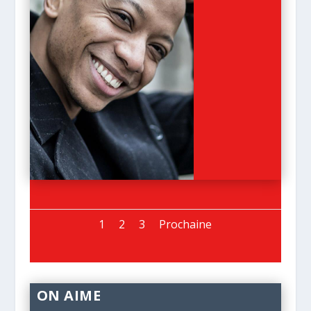
1
2
3
Prochaine
ON AIME