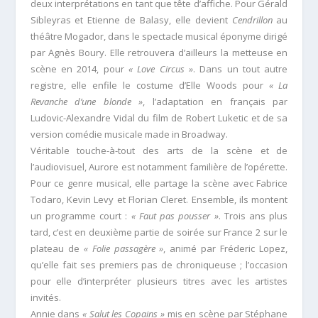
deux interprétations en tant que tête d’affiche. Pour Gérald
Sibleyras et Etienne de Balasy, elle devient
Cendrillon
au
théâtre Mogador, dans le spectacle musical éponyme dirigé
par Agnès Boury. Elle retrouvera d’ailleurs la metteuse en
scène en 2014, pour
« Love Circus »
. Dans un tout autre
registre, elle enfile le costume d’Elle Woods pour
« La
Revanche d’une blonde »
, l’adaptation en français par
Ludovic-Alexandre Vidal du film de Robert Luketic et de sa
version comédie musicale made in Broadway.
Véritable touche-à-tout des arts de la scène et de
l’audiovisuel, Aurore est notamment familière de l’opérette.
Pour ce genre musical, elle partage la scène avec Fabrice
Todaro, Kevin Levy et Florian Cleret. Ensemble, ils montent
un programme court :
« Faut pas pousser »
. Trois ans plus
tard, c’est en deuxième partie de soirée sur France 2 sur le
plateau de
« Folie passagère »
, animé par Fréderic Lopez,
qu’elle fait ses premiers pas de chroniqueuse ; l’occasion
pour elle d’interpréter plusieurs titres avec les artistes
invités.
Annie dans
« Salut les Copains »
mis en scène par Stéphane