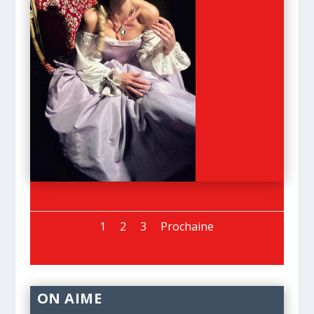
1
2
3
Prochaine
ON AIME