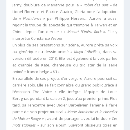
Jarny, doublure de Marianne pour le
« Robin des Bois »
de
Lionel Florence et Patrice Guairo, Gloria pour l’adaptation
de
« Flashdance »
par Philippe Hersen… Aurore a aussi
rejoint la troupe du spectacle qui triomphe à Taïwan et en
Chine depuis l’an dernier :
« Mozart l’Opéra Rock »
. Elle y
interprète Constance Weber.
En plus de ses prestations sur scène, Aurore prête sa voix
au générique du dessin animé «
Maya L’Abeille »
, dans sa
version diffusée en 2013. Elle est également la voix parlée
et chantée de Kate, chanteuse du trio star de la série
animée franco-belge
« K3 »
.
En parallèle de ces projets d’envergure, Aurore poursuit sa
carrière solo. Elle se fait connaître du grand public grâce à
l’émission The Voice : elle intègre l’équipe de Louis
Bertignac pendant la saison 2, jusqu’au premier prime. Plus
tard, sa rencontre avec Didier Barbelivien l’amène à faire
partie de son projet musical
« Marie Antoinette et le chevalier
de Maison Rouge »
; avant de partager avec lui le duo
« Ces
mots stupides »
sur son album. Suivront plusieurs titres en