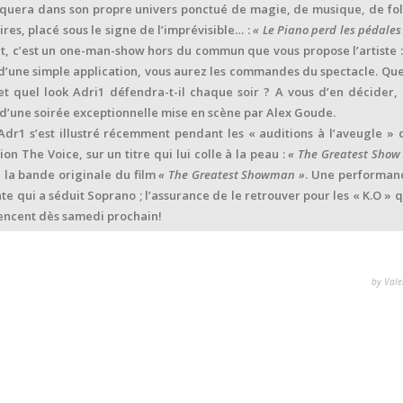
uera dans son propre univers ponctué de magie, de musique, de fol
rires, placé sous le signe de l’imprévisible… :
« Le Piano perd les pédales
et, c’est un one-man-show hors du commun que vous propose l’artiste :
 d’une simple application, vous aurez les commandes du spectacle. Que
 et quel look Adri1 défendra-t-il chaque soir ? A vous d’en décider, 
d’une soirée exceptionnelle mise en scène par Alex Goude.
 Adr1 s’est illustré récemment pendant les « auditions à l’aveugle » 
ion The Voice, sur un titre qui lui colle à la peau :
« The Greatest Show
e la bande originale du film
« The Greatest Showman »
. Une performan
te qui a séduit Soprano ; l’assurance de le retrouver pour les « K.O » q
ncent dès samedi prochain!
by Vale