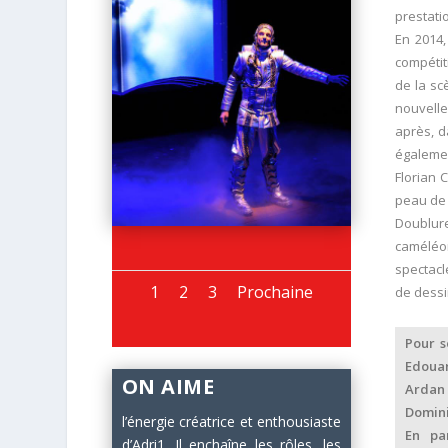
prestati
En 2014,
compétit
de la sc
nouvelle
après, d
égalemen
Florian 
peau de 
Doublur
caméléon
spectacl
1
2
3
Prochaine
de dessi
Pour s
Edouar
ON AIME
Arda
Domini
l’énergie créatrice et enthousiaste
En pa
d’Adri1. Il enchaîne les rôles, les