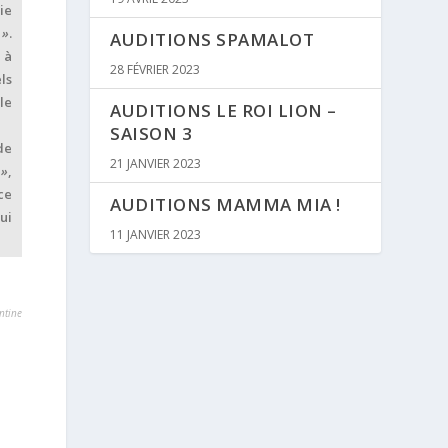
ie
 »
.
AUDITIONS SPAMALOT
 à
28 FÉVRIER 2023
ls
le
AUDITIONS LE ROI LION –
SAISON 3
de
21 JANVIER 2023
 »
,
ce
AUDITIONS MAMMA MIA !
ui
11 JANVIER 2023
ntine