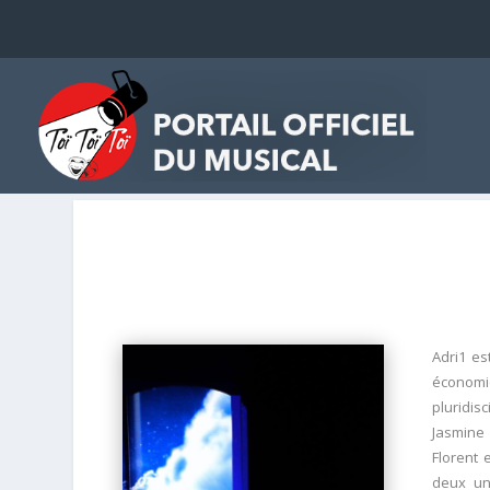
Adri1 es
économ
pluridis
Jasmine 
Florent 
deux un