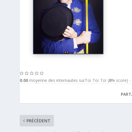
0.00
moyenne des internautes surToï Toï Toï (
0
% score) 
PART
PRÉCÉDENT