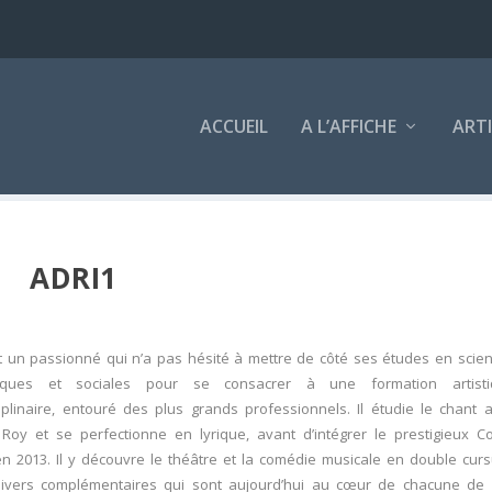
ACCUEIL
A L’AFFICHE
ART
ADRI1
t un passionné qui n’a pas hésité à mettre de côté ses études en scie
iques et sociales pour se consacrer à une formation artisti
ciplinaire, entouré des plus grands professionnels. Il étudie le chant 
Roy et se perfectionne en lyrique, avant d’intégrer le prestigieux C
en 2013. Il y découvre le théâtre et la comédie musicale en double curs
ivers complémentaires qui sont aujourd’hui au cœur de chacune de