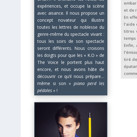
embarq
expériences, et occupe la scène
et de 
avec aisance. Il nous propose un
En eff
concept novateur qui illustre
l’aide
toutes les lettres de noblesse du
titres
genre-même du spectacle vivant :
temps 
tous les soirs de son spectacle
Enfin,
seront différents. Nous croisons
l’émiss
les doigts pour que les « K.O » de
tiré d
The Voice le portent plus haut
épatan
encore, et nous avons hâte de
comme
découvrir ce qu’il nous prépare…
même si son
« piano perd les
pédales »
!