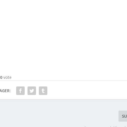
-
0
vote
AGER:
SU