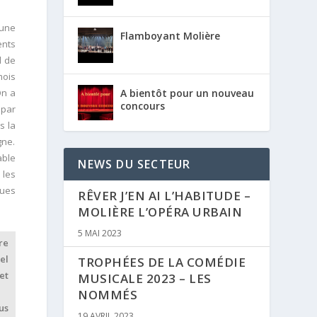
 une
Flamboyant Molière
ents
d de
mois
A bientôt pour un nouveau
 On a
concours
 par
s la
gne.
able
NEWS DU SECTEUR
 les
ques
RÊVER J’EN AI L’HABITUDE –
MOLIÈRE L’OPÉRA URBAIN
5 MAI 2023
re
el
TROPHÉES DE LA COMÉDIE
et
MUSICALE 2023 – LES
NOMMÉS
us
19 AVRIL 2023