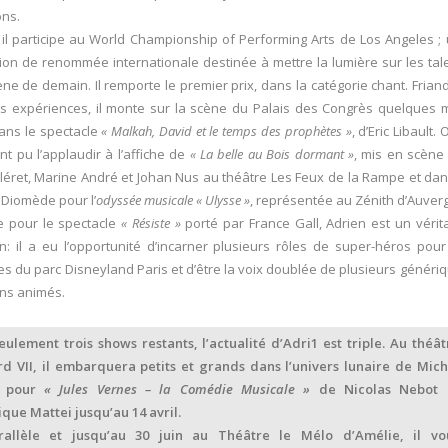
ons.
 il participe au World Championship of Performing Arts de Los Angeles ;
ion de renommée internationale destinée à mettre la lumière sur les tal
ène de demain. Il remporte le premier prix, dans la catégorie chant. Frian
s expériences, il monte sur la scène du Palais des Congrès quelques 
ans le spectacle
« Malkah, David et le temps des prophètes »
, d’Eric Libault.
t pu l’applaudir à l’affiche de
« La belle au Bois dormant »
, mis en scène
Cléret, Marine André et Johan Nus au théâtre Les Feux de la Rampe et dan
Diomède pour l’
odyssée musicale « Ulysse »
, représentée au Zénith d’Auver
e pour le spectacle
« Résiste »
porté par France Gall, Adrien est un vérit
: il a eu l’opportunité d’incarner plusieurs rôles de super-héros pour
es du parc Disneyland Paris et d’être la voix doublée de plusieurs généri
ns animés.
eulement trois shows restants, l’actualité d’Adri1 est triple. Au théât
d VII, il embarquera petits et grands dans l’univers lunaire de Mich
n pour
« Jules Vernes – la Comédie Musicale »
de Nicolas Nebot 
que Mattei jusqu’au 14 avril.
rallèle et jusqu’au 30 juin au Théâtre le Mélo d’Amélie, il vo