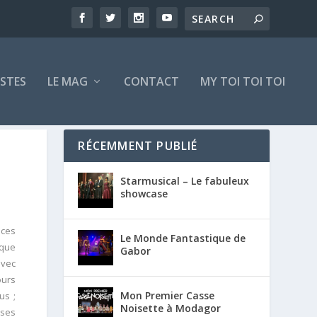
ISTES
LE MAG
CONTACT
MY TOI TOI TOI
RÉCEMMENT PUBLIÉ
Starmusical – Le fabuleux
showcase
nces
Le Monde Fantastique de
que
Gabor
avec
ours
Mon Premier Casse
us ;
Noisette à Modagor
 ses