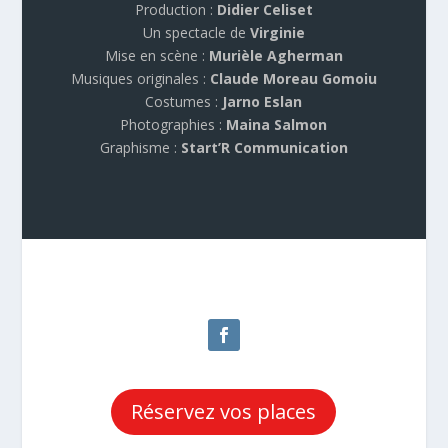
Production :
Didier Celiset
Un spectacle de
Virginie
Mise en scène :
Murièle Agherman
Musiques originales :
Claude Moreau Gomoiu
Costumes :
Jarno Eslan
Photographies :
Maina Salmon
Graphisme :
Start’R Communication
Réservez vos places