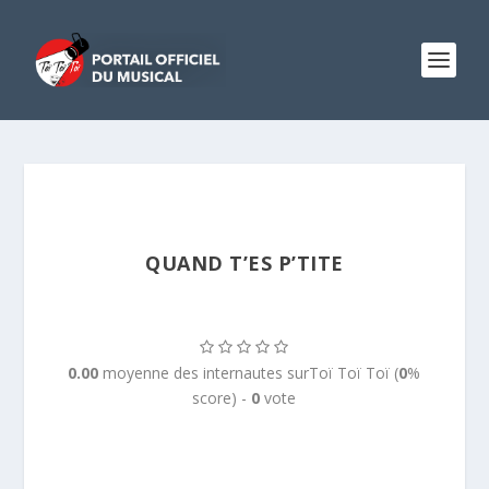
QUAND T’ES P’TITE
0.00
moyenne des internautes surToï Toï Toï (
0
%
score) -
0
vote