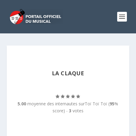
LA CLAQUE
5.00
moyenne des internautes surToï Toï Toï (
95
%
score) -
3
votes