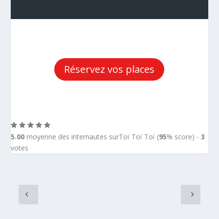
Réservez vos places
5.00
moyenne des internautes surToï Toï Toï (
95
% score) -
3
votes