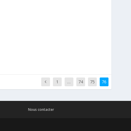
1
…
74
75
76
Nous contacter