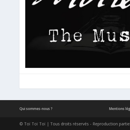
Qui sommes-nous ?
Mentions lé
© Toï Toï Toï | Tous droits réservés - Reproduction partiell