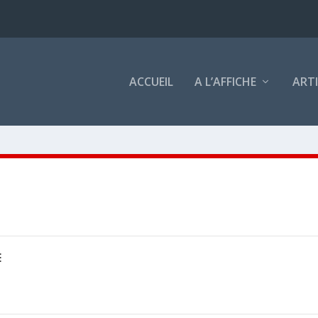
ACCUEIL
A L’AFFICHE
ART
E